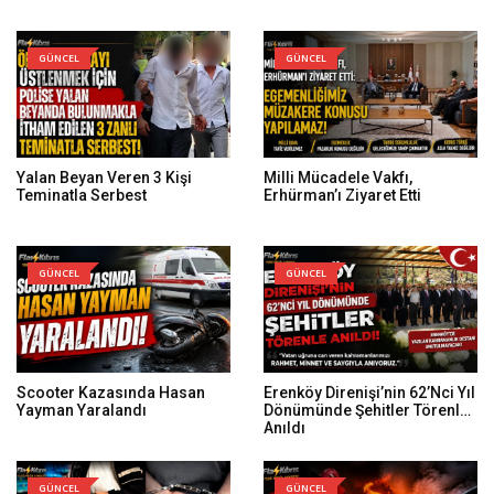
GÜNCEL
GÜNCEL
Yalan Beyan Veren 3 Kişi
Milli Mücadele Vakfı,
Teminatla Serbest
Erhürman’ı Ziyaret Etti
GÜNCEL
GÜNCEL
Scooter Kazasında Hasan
Erenköy Direnişi’nin 62’nci Yıl
Yayman Yaralandı
Dönümünde Şehitler Törenle
Anıldı
GÜNCEL
GÜNCEL