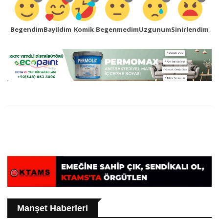
Begendim
Bayildim
Komik
Begenmedim
Uzgunum
Sinirlendim
Manşet Haberleri