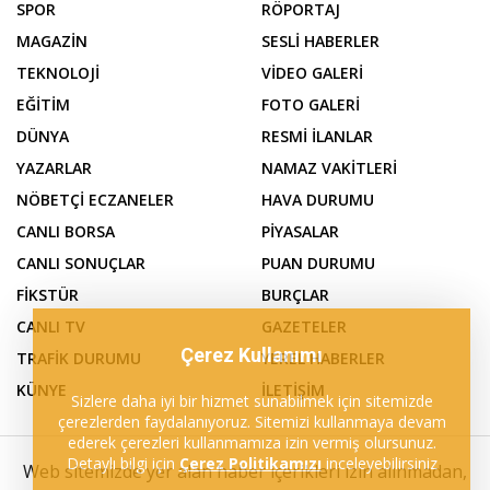
SPOR
RÖPORTAJ
MAGAZİN
SESLİ HABERLER
TEKNOLOJİ
VİDEO GALERİ
EĞİTİM
FOTO GALERİ
DÜNYA
RESMİ İLANLAR
YAZARLAR
NAMAZ VAKİTLERİ
NÖBETÇİ ECZANELER
HAVA DURUMU
CANLI BORSA
PİYASALAR
CANLI SONUÇLAR
PUAN DURUMU
FİKSTÜR
BURÇLAR
CANLI TV
GAZETELER
Çerez Kullanımı
TRAFİK DURUMU
YEREL HABERLER
KÜNYE
İLETİŞİM
Sizlere daha iyi bir hizmet sunabilmek için sitemizde
çerezlerden faydalanıyoruz. Sitemizi kullanmaya devam
ederek çerezleri kullanmamıza izin vermiş olursunuz.
Detaylı bilgi için
Çerez Politikamızı
inceleyebilirsiniz
Web sitemizde yer alan haber içerikleri izin alınmadan,