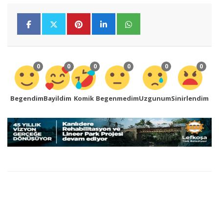
0
0
0
0
0
0
Begendim
Bayildim
Komik
Begenmedim
Uzgunum
Sinirlendim