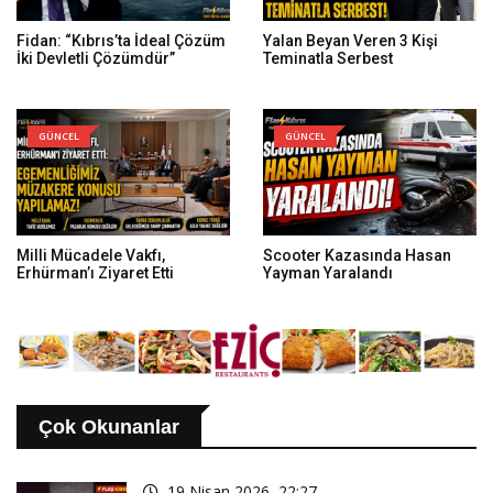
Fidan: “Kıbrıs’ta İdeal Çözüm
Yalan Beyan Veren 3 Kişi
İki Devletli Çözümdür”
Teminatla Serbest
GÜNCEL
GÜNCEL
Milli Mücadele Vakfı,
Scooter Kazasında Hasan
Erhürman’ı Ziyaret Etti
Yayman Yaralandı
Çok Okunanlar
19 Nisan 2026, 22:27