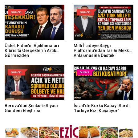
Hayat Pahalılığı Ödeneğini
Kesecek” Yönündeki
Açıklamalarına Tepki
GÜNCEL
GÜNCEL
Gösterdi
Üstel: Fidan’in Açıklamaları
Milli İradeye Saygı
Kıbrıs’ta Gerçeklerin Artık
Platformu’ndan Tarihi Mekke
Görmezden
Anlaşmasına Destek
Gelinemeyeceğini Ortaya
Koydu
GÜNCEL
DÜNYA
Berova’dan Şenkul’e Siyasi
İsrail'de Korku Bacayı Sardı:
Gündem Eleştirisi
'Türkiye Bizi Kuşatıyor'