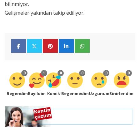
bilinmiyor.
Gelişmeler yakından takip ediliyor.
0
1
0
0
0
0
Begendim
Bayildim
Komik
Begenmedim
Uzgunum
Sinirlendim