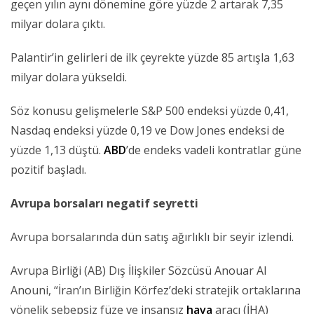
geçen yılın aynı dönemine göre yüzde 2 artarak 7,35
milyar dolara çıktı.
Palantir’in gelirleri de ilk çeyrekte yüzde 85 artışla 1,63
milyar dolara yükseldi.
Söz konusu gelişmelerle S&P 500 endeksi yüzde 0,41,
Nasdaq endeksi yüzde 0,19 ve Dow Jones endeksi de
yüzde 1,13 düştü.
ABD
’de endeks vadeli kontratlar güne
pozitif başladı.
Avrupa borsaları negatif seyretti
Avrupa borsalarında dün satış ağırlıklı bir seyir izlendi.
Avrupa Birliği (AB) Dış İlişkiler Sözcüsü Anouar Al
Anouni, “İran’ın Birliğin Körfez’deki stratejik ortaklarına
yönelik sebepsiz füze ve insansız
hava
aracı (İHA)