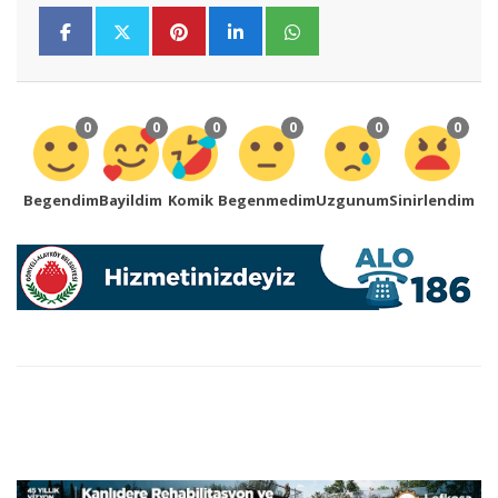
0
0
0
0
0
0
Begendim
Bayildim
Komik
Begenmedim
Uzgunum
Sinirlendim