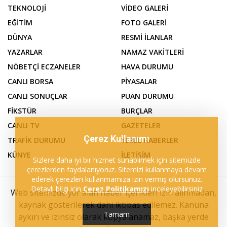
TEKNOLOJİ
VİDEO GALERİ
EĞİTİM
FOTO GALERİ
DÜNYA
RESMİ İLANLAR
YAZARLAR
NAMAZ VAKİTLERİ
NÖBETÇİ ECZANELER
HAVA DURUMU
CANLI BORSA
PİYASALAR
CANLI SONUÇLAR
PUAN DURUMU
FİKSTÜR
BURÇLAR
CANLI TV
GAZETELER
Çerez Kullanımı
TRAFİK DURUMU
YEREL HABERLER
KÜNYE
İLETİŞİM
Sizlere daha iyi bir hizmet sunabilmek için sitemizde
çerezlerden faydalanıyoruz. Sitemizi kullanmaya devam
ederek çerezleri kullanmamıza izin vermiş olursunuz.
Detaylı bilgi için
Çerez Politikamızı
inceleyebilirsiniz
Web sitemizde yer alan haber içerikleri izin alınmadan,
kaynak gösterilerek dahi iktibas edilemez. Kanuna
Tamam
aykırı ve izinsiz olarak kopyalanamaz, başka yerde