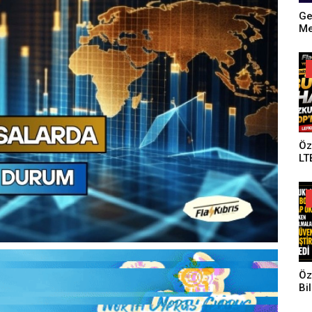
Ge
Me
Fe
Dü
Ge
Gö
Öz
LT
Öz
Bi
Ge