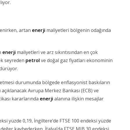
lıyor.
lenirken, artan
enerji
maliyetleri bölgenin odağında
an
enerji
maliyetleri ve arz sıkıntısından en çok
sek seyreden
petrol
ve doğal gaz fiyatları ekonominin
rdürüyor.
etmesi durumunda bölgede enflasyonist baskıların
 açıklanacak Avrupa Merkez Bankası (ECB) ve
tikası kararlarında
enerji
alanına ilişkin mesajlar
si yüzde 0,19, İngiltere’de FTSE 100 endeksi yüzde
 değer kaybederken, İtalya’da FTSE MIB 30 endeksi