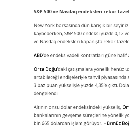
S&P 500 ve Nasdaq endeksleri rekor taze
New York borsasında dün karışık bir seyir i
kaybederken, S&P 500 endeksi yüzde 0,12 ve
ve Nasdaq endeksleri kapanışta rekor tazele
ABD
’de endeks vadeli kontratları güne hafif al
Orta Doğu
’daki çatışmalara yönelik henüz u
artabileceği endişeleriyle tahvil piyasasında sa
3 baz puan yükselişle yüzde 4,35’e çıktı. Dola
dengelendi.
Altının onsu dolar endeksindeki yükseliş,
Or
bankalarının gevşeme süreçlerine yönelik yol 
bin 665 dolardan işlem görüyor.
Hürmüz Boğ