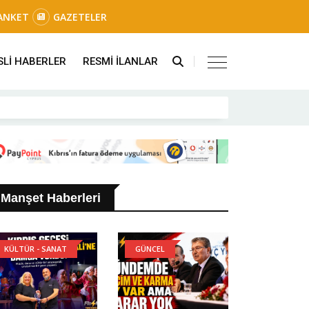
ANKET
GAZETELER
SLİ HABERLER
RESMİ İLANLAR
Manşet Haberleri
KÜLTÜR - SANAT
GÜNCEL