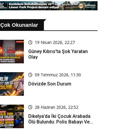
şa Eder”
Bir Eğitim Sistemi
Oluşturmak
Çok Okunanlar
19 Nisan 2026, 22:27
Güney Kıbrıs'ta Şok Yaratan
Olay
09 Temmuz 2026, 11:30
Dövizde Son Durum
28 Haziran 2026, 22:52
Dikelya’da İki Çocuk Arabada
Ölü Bulundu: Polis Babayı Ve
Üvey Anneyi Gözaltına Aldı