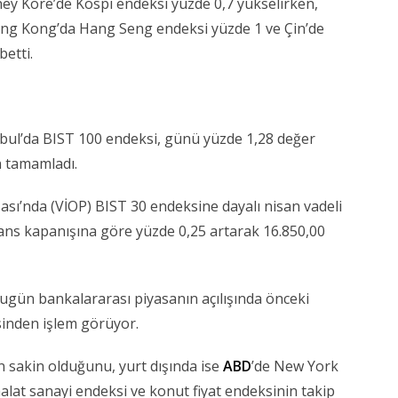
ey Kore’de Kospi endeksi yüzde 0,7 yükselirken,
ong Kong’da Hang Seng endeksi yüzde 1 ve Çin’de
etti.
tanbul’da BIST 100 endeksi, günü yüzde 1,28 değer
n tamamladı.
ası’nda (VİOP) BIST 30 endeksine dayalı nisan vadeli
ns kapanışına göre yüzde 0,25 artarak 16.850,00
gün bankalararası piyasanın açılışında önceki
inden işlem görüyor.
n sakin olduğunu, yurt dışında ise
ABD
’de New York
alat sanayi endeksi ve konut fiyat endeksinin takip