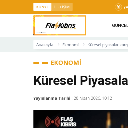
Y
KÜNYE
İLETİŞİM
GÜNCE
Anasayfa
Ekonomi̇
Küresel piyasalar karı
EKONOMİ
Küresel Piyasala
Yayınlanma Tarihi :
28 Nisan 2026, 10:12