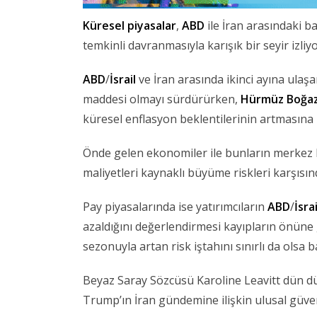
Küresel piyasalar
,
ABD
ile İran arasındaki b
temkinli davranmasıyla karışık bir seyir izliyo
ABD
/
İsrail
ve İran arasında ikinci ayına ulaş
maddesi olmayı sürdürürken,
Hürmüz Boğaz
küresel enflasyon beklentilerinin artmasına
Önde gelen ekonomiler ile bunların merkez b
maliyetleri kaynaklı büyüme riskleri karşısı
Pay piyasalarında ise yatırımcıların
ABD
/
İsrai
azaldığını değerlendirmesi kayıpların önüne
sezonuyla artan risk iştahını sınırlı da olsa b
Beyaz Saray Sözcüsü Karoline Leavitt dün dü
Trump’ın İran gündemine ilişkin ulusal güvenl