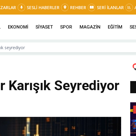
AZARLAR
SESLİ HABERLER
REHBER
SERİ İLANLAR
L
EKONOMİ
SİYASET
SPOR
MAGAZİN
EĞİTİM
SE
şık seyrediyor
r Karışık Seyrediyor