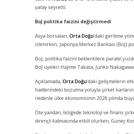
yatay seyretti.
BoJ politika faizini değiştirmedi
Asya borsaları,
Orta Doğu
’daki gerilime yön
izlenirken, Japonya Merkez Bankası (BoJ) poli
BoJ, politika faizini beklentilere paralel yüzd
BoJ üyeleri Hajime Takata, Junko Nakagawa v
Açıklamada,
Orta Doğu
’daki gelişmelerin et
hadlerindeki bozulma yoluyla şirket karlarını 
nedenle ülke ekonomisinin 2026 yılında büyüm
Öte yandan, bölgede teknoloji ve finans şirk
dirençli kalmasında etkili olurken, Güney Ko