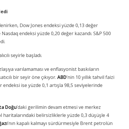
ledi
zlenirken, Dow Jones endeksi yüzde 0,13 değer
 Nasdaq endeksi yüzde 0,20 değer kazandı. S&P 500
di.
ıcılı seyirle başladı.
zlaşıya varılamaması ve enflasyonist baskıların
tıcılı bir seyir öne çıkıyor.
ABD
’nin 10 yıllık tahvil faizi
r endeksi ise yüzde 0,1 artışla 98,5 seviyelerinde
ta Doğu
’daki gerilimin devam etmesi ve merkez
haritalarındaki belirsizliklerle yüzde 0,3 düşüşle 4
azı
’nın kapalı kalmayı sürdürmesiyle Brent petrolün