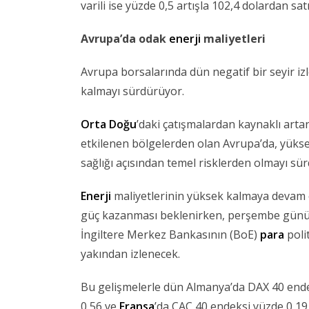
varili ise yüzde 0,5 artışla 102,4 dolardan satı
Avrupa’da odak
enerji
maliyetleri
Avrupa borsalarında dün negatif bir seyir iz
kalmayı sürdürüyor.
Orta Doğu
’daki çatışmalardan kaynaklı art
etkilenen bölgelerden olan Avrupa’da, yük
sağlığı açısından temel risklerden olmayı sü
Enerji
maliyetlerinin yüksek kalmaya devam 
güç kazanması beklenirken, perşembe günü
İngiltere Merkez Bankasının (BoE)
para
poli
yakından izlenecek.
Bu gelişmelerle dün Almanya’da DAX 40 endek
0,56 ve
Fransa
’da CAC 40 endeksi yüzde 0,19