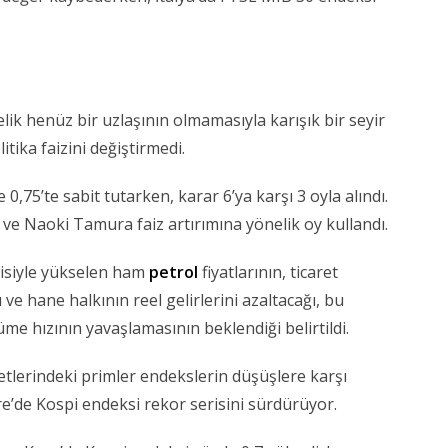
elik henüz bir uzlaşının olmamasıyla karışık bir seyir
tika faizini değiştirmedi.
e 0,75’te sabit tutarken, karar 6’ya karşı 3 oyla alındı.
e Naoki Tamura faiz artırımına yönelik oy kullandı.
kisiyle yükselen ham
petrol
fiyatlarının, ticaret
ve hane halkının reel gelirlerini azaltacağı, bu
e hızının yavaşlamasının beklendiği belirtildi.
etlerindeki primler endekslerin düşüşlere karşı
re’de Kospi endeksi rekor serisini sürdürüyor.