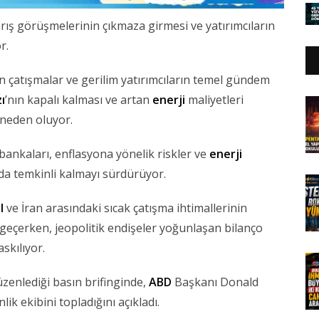
In
arış görüşmelerinin çıkmaza girmesi ve yatırımcıların
r.
an çatışmalar ve gerilim yatırımcıların temel gündem
ı
’nın kapalı kalması ve artan
enerji
maliyetleri
 neden oluyor.
ankaları, enflasyona yönelik riskler ve
enerji
nda temkinli kalmayı sürdürüyor.
l
ve İran arasındaki sıcak çatışma ihtimallerinin
 geçerken, jeopolitik endişeler yoğunlaşan bilanço
askılıyor.
zenlediği basın brifinginde,
ABD
Başkanı Donald
ik ekibini topladığını açıkladı.