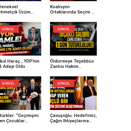
leneksel
Koalisyon
hmetçik Üzüm
Ortaklarında Seçim Ve
stivali Kapsamında
Karma Oy Mesaisi
zenlenen Kıbrıs
Sürüyor: Henüz Ortak
cesi, Büyük Ilgi
Karar Yok
GÜNCEL
GÜNCEL
rdü
kul Haraç , YDP'nin
Öldürmeye Teşebbüs
B Adayı Oldu
Zanlısı Hakim
Karşısında
GÜNCEL
GÜNCEL
türkler: “Geçmişini
Çavuşoğlu: Hedefimiz,
len Çocuklar
Çağın Ihtiyaçlarına
leceği Daha Güçlü
Cevap Veren Güçlü