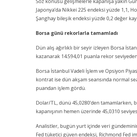
Söz konusu gelişmelerle kapanışa yakın Gün
Japonya’da Nikkei 225 endeksi yüzde 1,1, H
Şanghay bileşik endeksi yüzde 0,2 değer kayb
Borsa günü rekorlarla tamamladı
Dün alış ağırlıklı bir seyir izleyen Borsa İs
kazanarak 14.594,01 puanla rekor seviyede
Borsa İstanbul Vadeli İşlem ve Opsiyon Piyas
kontrat ise dün akşam seansında normal sea
puandan işlem gördü.
Dolar/TL, dünü 45,0280’den tamamlarken, bu
kapanışının hemen üzerinde 45,0310 seviyes
Analistler, bugün yurt içinde veri gündemini
Fed tüketici güven endeksi, Richmond Fed im