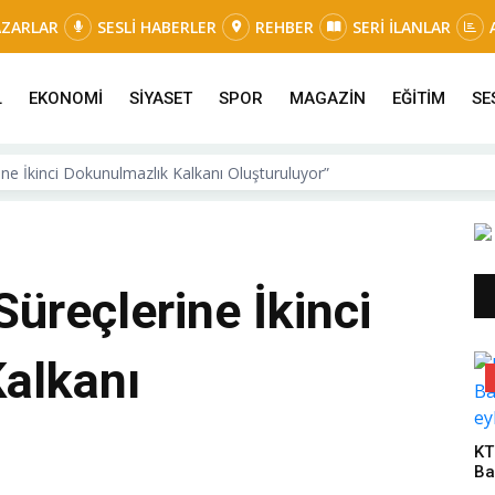
AZARLAR
SESLİ HABERLER
REHBER
SERİ İLANLAR
L
EKONOMİ
SİYASET
SPOR
MAGAZİN
EĞİTİM
SE
ine İkinci Dokunulmazlık Kalkanı Oluşturuluyor”
Süreçlerine İkinci
alkanı
KT
Ba
Ey