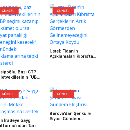
GÜNCEL
GÜNCEL
Üstel: Fidan’in
Açıklamaları Kıbrıs’ta
Gerçeklerin Artık
Görmezden
sipoğlu, Bazı CTP
Gelinemeyeceğini
lletvekillerinin “UBP
Ortaya Koydu
çimi Kazanıp
kümet Olursa Hayat
halılığı Ödeneğini
GÜNCEL
GÜNCEL
secek” Yönündeki
ıklamalarına Tepki
sterdi
Berova’dan Şenkul’e
Siyasi Gündem
lli İradeye Saygı
Eleştirisi
atformu’ndan Tarihi