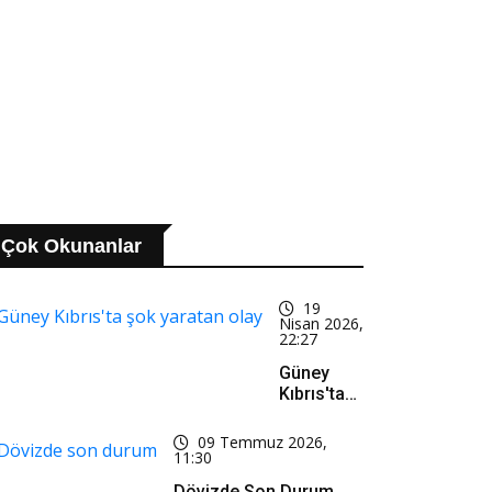
kke Anlaşmasına
stek
Çok Okunanlar
19
Nisan 2026,
22:27
Güney
Kıbrıs'ta
Şok
Yaratan
09 Temmuz 2026,
Olay
11:30
Dövizde Son Durum