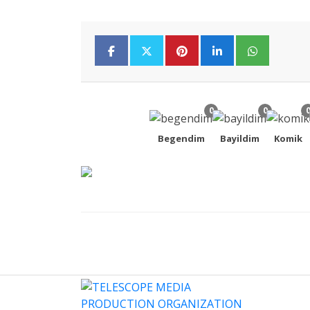
0
0
Begendim
Bayildim
Komik