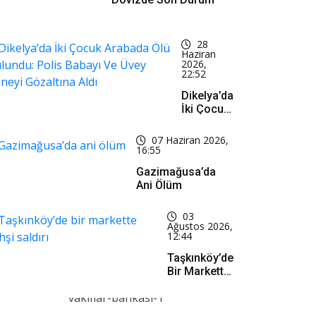
28
Haziran
2026,
22:52
Dikelya’da
İki Çocuk
Arabada
Ölü
07 Haziran 2026,
Bulundu:
16:55
Polis
Gazimağusa’da
Babayı Ve
Ani Ölüm
Üvey
Anneyi
Gözaltına
03
Ağustos 2026,
Aldı
12:44
Taşkınköy’de
Bir Markette
Vahşi Saldırı