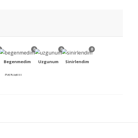
0
0
0
0
Begenmedim
Uzgunum
Sinirlendim