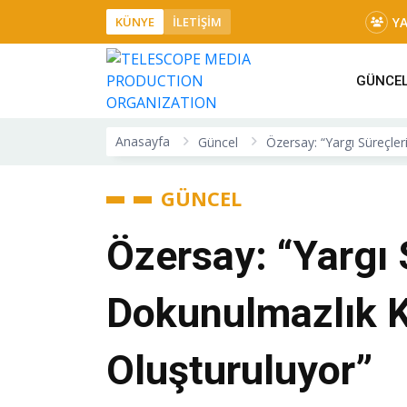
Y
KÜNYE
İLETİŞİM
GÜNCE
Anasayfa
Güncel
Özersay: “Yargı Süreçler
GÜNCEL
Özersay: “Yargı 
Dokunulmazlık K
Oluşturuluyor”