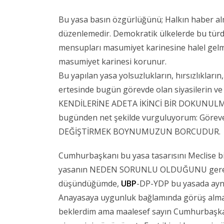
Bu yasa basın özgürlüğünü; Halkın haber alm
düzenlemedir. Demokratik ülkelerde bu türde
mensupları masumiyet karinesine halel gelme
masumiyet karinesi korunur.
Bu yapılan yasa yolsuzlukların, hırsızlıkların
ertesinde bugün görevde olan siyasilerin 
KENDİLERİNE ADETA İKİNCİ BİR DOKUNULMAZ
bugünden net şekilde vurguluyorum: Göre
DEĞİŞTİRMEK BOYNUMUZUN BORCUDUR.
Cumhurbaşkanı bu yasa tasarısını Meclise 
yasanın NEDEN SORUNLU OLDUĞUNU gerekçeli
düşündüğümde,
UBP
-DP-YDP bu yasada ayn
Anayasaya uygunluk bağlamında görüş a
beklerdim ama maalesef sayın Cumhurbaşkan