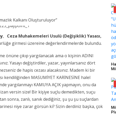
ay
,
Ceza Muhakemeleri Usulü (Değişiklik) Yasası,
rlüğe girmesi üzereine değerlendirmelerde bulundu.
eme önüne çıkıp yargılanacak ama o kişinin ADINI
ız. Yasayı değiştirdiler, yazar, yayınlarsanız dört
Ha
Mi
ezseniz de hapis cezası alacaksınız. Madem ki bir
Se
ası kendiliğinden MASUMİYET KARİNESİNE halel
Hü
Pa
ünde yargılanmayı KAMUYA AÇIK yapmayın, onu da
Ke
l izan versin size! Bir kişiye suçlu demedikten, suçu
Aç
Gö
an sonra, zanlı, sanık dediğiniz, şu şu şu suçlardan
inesi niye zarar görsün ki? Sizin derdiniz başka, çok
Mi
Pl