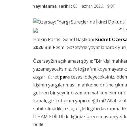
Yayınlanma Tarihi :
05 Haziran 2026, 19:07
Halkın Partisi Genel Başlkanı
Kudret Özers
2026'nın
Resmi Gazete’de yayımlanarak yürü
Özersay2ın açıklaması şöyle; "Bir kişi mahk
yazamayacaksınız, fotoğrafını koyamayacaksın
asgari ücret
para
cezası ödeyeceksiniz, ödem
kişinin yargılanması, mahkeme önüne çıkm
getiren bir şeydir o zaman mahkemeler ön
kapalı, gizli oturum yapın değil mi? Allah akı
sabit olmadıkça suçu işledi gibi davranmadıkt
İTHAM EDİLDİ dediğiniz sürece masumiyet kar
belli!