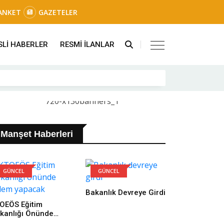
ANKET
GAZETELER
SLİ HABERLER
RESMİ İLANLAR
Manşet Haberleri
GÜNCEL
GÜNCEL
Bakanlık Devreye Girdi
OEÖS Eğitim
kanlığı Önünde
lem Yapacak