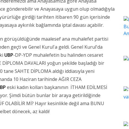
i gönderemezdi ama Anayasamıza göre Anayasa
e gönderebilir ve Anayasaya uygun olup olmadığıyla
 yürürlüğe girdiği tarihten itibaren 90 gün içerisinde
saya aykırılık bağlamında iptal davası açabilir.
en görüşüldüğünde maalesef ana muhalefet partisi
eden geçti ve Genel Kurul'a geldi. Genel Kurul'da
 ki
UBP
-DP-YDP muhalefetin bu halinden cesaret
 DİPLOMA DAVALARI yoğun şekilde başladığı bir
 tane SAHTE DİPLOMA aldığı iddiasıyla yeni
zamanda 10 Haziran tarihinde AĞIR CEZA
BP
eski kadın kolları başkanının İTHAM EDİLMESİ
or. Şimdi bütün bunlar bir araya getirildiğinde
OLABİLİR Mİ? Hayır kesinlikle değil ama BUNU
bet dönecek, az kaldı!