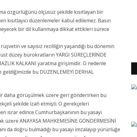
Me
De
a özgürlüğünü ölçüsüz şekilde kısıtlayan bir
n kısıtlayıcı düzenlemeler kabul edilemez. Basın
yecek bir dil kullanmaya dikkat ettikleri sürece
, rüşvetin ve sayısız rezilliğin yaşandığı bu dönemin
ve üst düzey bürokratların YARGI SÜREÇLERİNDE
LIK KALKANI yaratma girişimidir. O nedenle
ve geldiğimizde bu DÜZENLEMEYİ DERHAL
bir daha görüşülmek üzere geri gönderirken bu
 şekilde izah etmişti. O gerekçeleri
en ısrar edince Cumhurbaşkanının bu yasayı
lmak üzere ANAYASA MAHKEMESİNE GÖNDERMESİNİ
ı da doğru bulmadığı bu yasayı imzalayıp yürürlüğe