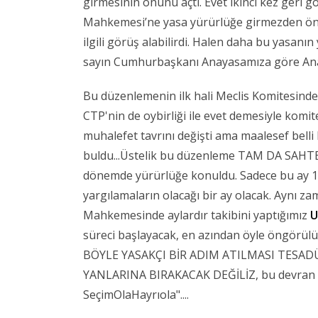
girmesinin önünü açtı. Evet ikinci kez ger
Mahkemesi’ne yasa yürürlüğe girmezden önc
ilgili görüş alabilirdi. Halen daha bu yasanın
sayın Cumhurbaşkanı Anayasamıza göre Anaya
Bu düzenlemenin ilk hali Meclis Komitesind
CTP'nin de oybirliği ile evet demesiyle komit
muhalefet tavrını değişti ama maalesef belli
buldu...Üstelik bu düzenleme TAM DA SAHTE
dönemde yürürlüğe konuldu. Sadece bu ay 10
yargılamaların olacağı bir ay olacak. Aynı 
Mahkemesinde aylardır takibini yaptığımız
U
süreci başlayacak, en azından öyle öngörülüy
BÖYLE YASAKÇI BİR ADIM ATILMASI TESADÜF 
YANLARINA BIRAKACAK DEĞİLİZ, bu devran el
SeçimOlaHayrıola"....