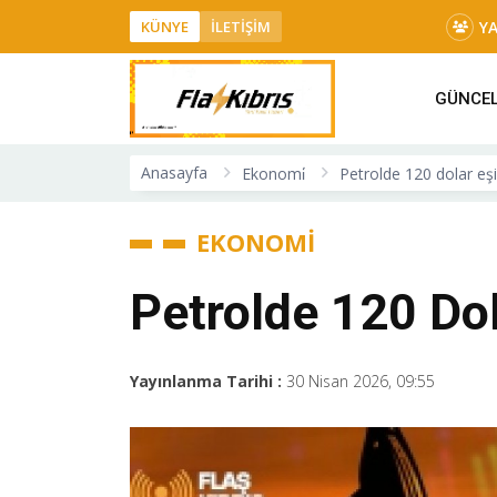
Y
KÜNYE
İLETİŞİM
GÜNCE
Anasayfa
Ekonomi̇
Petrolde 120 dolar eşiğ
EKONOMİ
Petrolde 120 Dol
Yayınlanma Tarihi :
30 Nisan 2026, 09:55