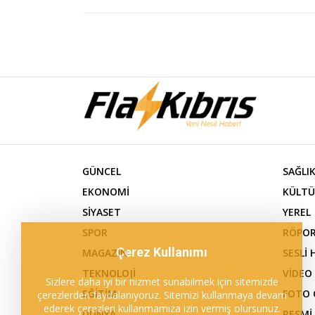
GÜNCEL
SAĞLI
EKONOMİ
KÜLTÜ
SİYASET
YEREL
SPOR
RÖPOR
Çerez Kullanımı
MAGAZİN
SESLİ
TEKNOLOJİ
VİDEO
Sizlere daha iyi bir hizmet sunabilmek için sitemizde
EĞİTİM
FOTO 
çerezlerden faydalanıyoruz. Sitemizi kullanmaya devam
ederek çerezleri kullanmamıza izin vermiş olursunuz.
DÜNYA
RESMİ