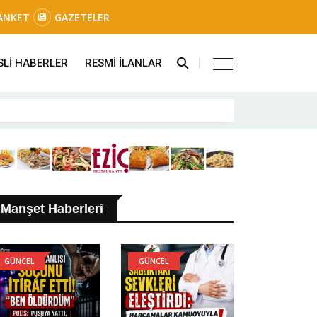
ANKET
GAZETELER
SLİ HABERLER
RESMİ İLANLAR
Manşet Haberleri
GÜNCEL
GÜNCEL