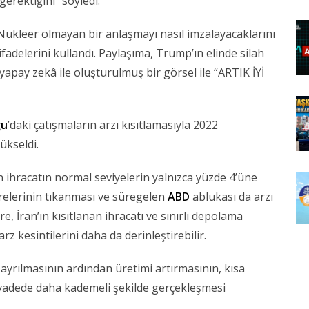
gerektiğini” söyledi.
ükleer olmayan bir anlaşmayı nasıl imzalayacaklarını
 ifadelerini kullandı. Paylaşıma, Trump’ın elinde silah
apay zekâ ile oluşturulmuş bir görsel ile “ARTIK İYİ
ğu
’daki çatışmaların arzı kısıtlamasıyla 2022
ükseldi.
n ihracatın normal seviyelerin yalnızca yüzde 4’üne
elerinin tıkanması ve süregelen
ABD
ablukası da arzı
e, İran’ın kısıtlanan ihracatı ve sınırlı depolama
z kesintilerini daha da derinleştirebilir.
n ayrılmasının ardından üretimi artırmasının, kısa
a vadede daha kademeli şekilde gerçekleşmesi