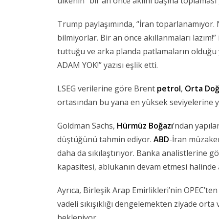
ülkenin “bir an önce aklını başına toplaması 
Trump paylaşımında, “İran toparlanamıyor. N
bilmiyorlar. Bir an önce akıllanmaları lazım!”
tuttuğu ve arka planda patlamaların olduğu y
ADAM YOK!” yazısı eşlik etti.
LSEG verilerine göre Brent
petrol
,
Orta Do
ortasından bu yana en yüksek seviyelerine y
Goldman Sachs,
Hürmüz Boğazı
’ndan yapıla
düştüğünü tahmin ediyor.
ABD
-İran müzaker
daha da sıkılaştırıyor. Banka analistlerine gör
kapasitesi, ablukanın devam etmesi halinde ar
Ayrıca, Birleşik Arap Emirlikleri’nin OPEC’te
vadeli sıkışıklığı dengelemekten ziyade ort
bekleniyor.