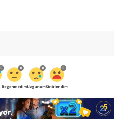
0
0
0
0
k
Begenmedim
Uzgunum
Sinirlendim