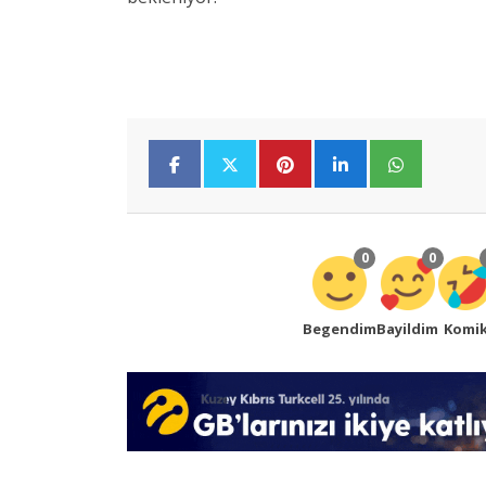
0
0
Begendim
Bayildim
Komi