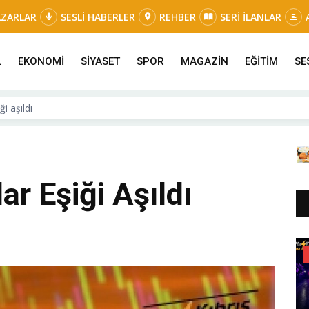
AZARLAR
SESLİ HABERLER
REHBER
SERİ İLANLAR
L
EKONOMİ
SİYASET
SPOR
MAGAZİN
EĞİTİM
SE
i aşıldı
ar Eşiği Aşıldı