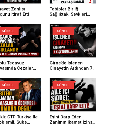
nayet Zanlısı
Tabipler Birliği
çunu Itiraf Etti
Sağlıktaki Sevkleri
Eleştirdi
GÜNCEL
GÜNCEL
plu Tecavüz
Girne’de Işlenen
vasında Cezalar
Cinayetin Ardından 7
ıklandı
Kişi Tutuklandı
GÜNCEL
GÜNCEL
ıklı: CTP Türkiye Ile
Eşini Darp Eden
oblemli, Şube
Zanlının İkamet İzinsiz
nkaları Borç
Olduğu Ortaya Çıktı