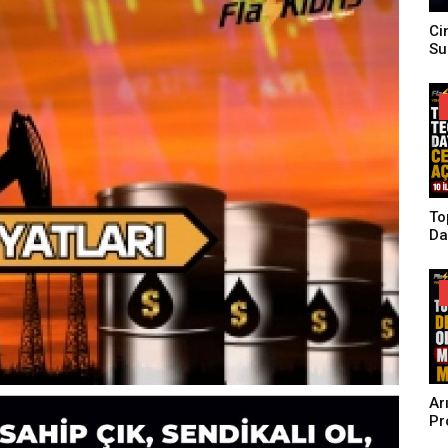
Ci
Su
To
Da
Aç
Ar
Pr
Ba