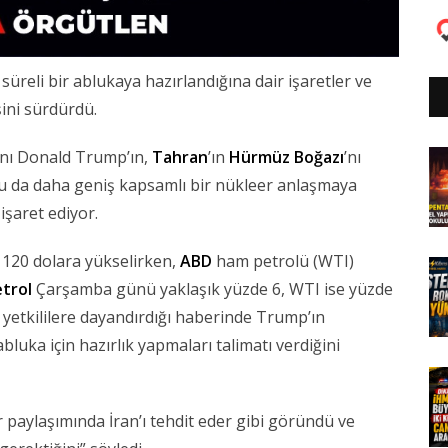
Ve
 süreli bir ablukaya hazırlandığına dair işaretler ve
ini sürdürdü.
ı Donald Trump’ın,
Tahran
’ın
Hürmüz Boğazı
’nı
 Bu da daha geniş kapsamlı bir nükleer anlaşmaya
işaret ediyor.
 120 dolara yükselirken,
ABD
ham petrolü (WTI)
trol
Çarşamba günü yaklaşık yüzde 6, WTI ise yüzde
li yetkililere dayandırdığı haberinde Trump’ın
abluka için hazırlık yapmaları talimatı verdiğini
paylaşımında İran’ı tehdit eder gibi göründü ve