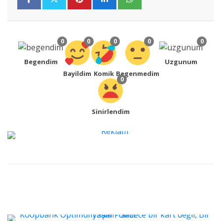
0
0
0
0
0
Begendim
Uzgunum
Bayildim
Komik
Begenmedim
0
Sinirlendim