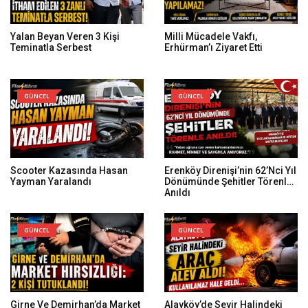
Yalan Beyan Veren 3 Kişi
Milli Mücadele Vakfı,
Teminatla Serbest
Erhürman’ı Ziyaret Etti
GÜNCEL
GÜNCEL
Scooter Kazasında Hasan
Erenköy Direnişi’nin 62’nci Yıl
Yayman Yaralandı
Dönümünde Şehitler Törenle
Anıldı
GÜNCEL
GÜNCEL
Girne Ve Demirhan’da Market
Alayköy’de Seyir Halindeki