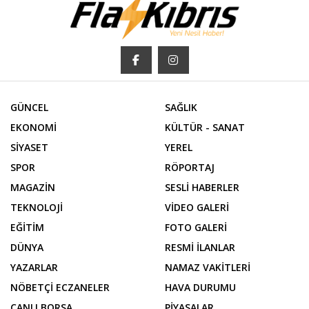
GÜNCEL
SAĞLIK
EKONOMİ
KÜLTÜR - SANAT
SİYASET
YEREL
SPOR
RÖPORTAJ
MAGAZİN
SESLİ HABERLER
TEKNOLOJİ
VİDEO GALERİ
EĞİTİM
FOTO GALERİ
DÜNYA
RESMİ İLANLAR
YAZARLAR
NAMAZ VAKİTLERİ
NÖBETÇİ ECZANELER
HAVA DURUMU
CANLI BORSA
PİYASALAR