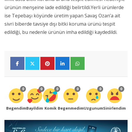
ürünün menşeine iade edildiği belirtildi.Yerli ürünlerde
ise Tepebaşı köyünde üretim yapan Savaş Ozan’a ait
sivri biberde tavsiye dışı bitki koruma ürünü tespit
edildiği, bu nedenle ürünün imha edildiği kaydedildi.
0
0
0
0
0
0
Begendim
Bayildim
Komik
Begenmedim
Uzgunum
Sinirlendim