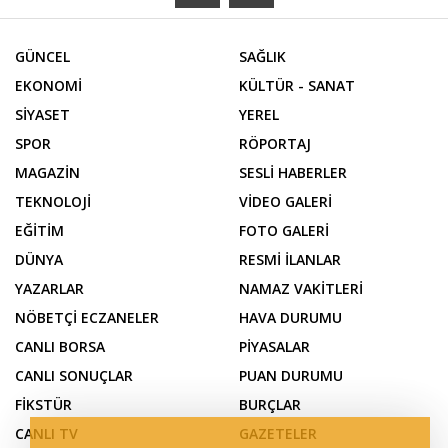
GÜNCEL
SAĞLIK
EKONOMİ
KÜLTÜR - SANAT
SİYASET
YEREL
SPOR
RÖPORTAJ
MAGAZİN
SESLİ HABERLER
TEKNOLOJİ
VİDEO GALERİ
EĞİTİM
FOTO GALERİ
DÜNYA
RESMİ İLANLAR
YAZARLAR
NAMAZ VAKİTLERİ
NÖBETÇİ ECZANELER
HAVA DURUMU
CANLI BORSA
PİYASALAR
CANLI SONUÇLAR
PUAN DURUMU
FİKSTÜR
BURÇLAR
CANLI TV
GAZETELER