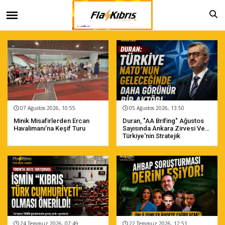
07 Ağustos 2026, 10:55
05 Ağustos 2026, 13:50
Minik Misafirlerden Ercan
Duran, "AA Brifing" Ağustos
Havalimanı’na Keşif Turu
Sayısında Ankara Zirvesi Ve
Türkiye'nin Stratejik
Iletişimine Ilişkin Analizini
Paylaştı
24 Temmuz 2026, 07:49
22 Temmuz 2026, 12:51