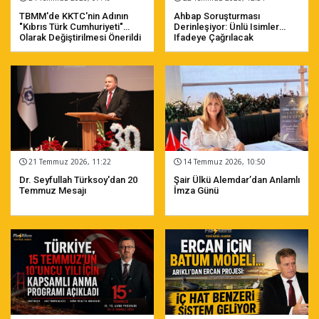
TBMM'de KKTC'nin Adının
Ahbap Soruşturması
"Kıbrıs Türk Cumhuriyeti"
Derinleşiyor: Ünlü Isimler
Olarak Değiştirilmesi Önerildi
Ifadeye Çağrılacak
21 Temmuz 2026, 11:22
14 Temmuz 2026, 10:50
Dr. Seyfullah Türksoy'dan 20
Şair Ülkü Alemdar’dan Anlamlı
Temmuz Mesajı
İmza Günü