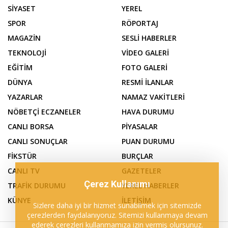
SİYASET
YEREL
SPOR
RÖPORTAJ
MAGAZİN
SESLİ HABERLER
TEKNOLOJİ
VİDEO GALERİ
EĞİTİM
FOTO GALERİ
DÜNYA
RESMİ İLANLAR
YAZARLAR
NAMAZ VAKİTLERİ
NÖBETÇİ ECZANELER
HAVA DURUMU
CANLI BORSA
PİYASALAR
CANLI SONUÇLAR
PUAN DURUMU
FİKSTÜR
BURÇLAR
CANLI TV
GAZETELER
Çerez Kullanımı
TRAFİK DURUMU
YEREL HABERLER
KÜNYE
İLETİŞİM
Sizlere daha iyi bir hizmet sunabilmek için sitemizde
çerezlerden faydalanıyoruz. Sitemizi kullanmaya devam
ederek çerezleri kullanmamıza izin vermiş olursunuz.