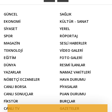
GÜNCEL
SAĞLIK
EKONOMİ
KÜLTÜR - SANAT
SİYASET
YEREL
SPOR
RÖPORTAJ
MAGAZİN
SESLİ HABERLER
TEKNOLOJİ
VİDEO GALERİ
EĞİTİM
FOTO GALERİ
DÜNYA
RESMİ İLANLAR
YAZARLAR
NAMAZ VAKİTLERİ
NÖBETÇİ ECZANELER
HAVA DURUMU
CANLI BORSA
PİYASALAR
CANLI SONUÇLAR
PUAN DURUMU
FİKSTÜR
BURÇLAR
CANLI TV
GAZETELER