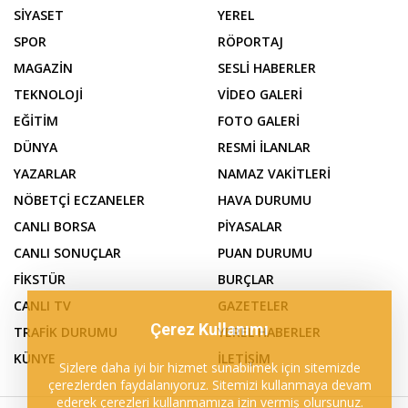
SİYASET
YEREL
SPOR
RÖPORTAJ
MAGAZİN
SESLİ HABERLER
TEKNOLOJİ
VİDEO GALERİ
EĞİTİM
FOTO GALERİ
DÜNYA
RESMİ İLANLAR
YAZARLAR
NAMAZ VAKİTLERİ
NÖBETÇİ ECZANELER
HAVA DURUMU
CANLI BORSA
PİYASALAR
CANLI SONUÇLAR
PUAN DURUMU
FİKSTÜR
BURÇLAR
CANLI TV
GAZETELER
Çerez Kullanımı
TRAFİK DURUMU
YEREL HABERLER
KÜNYE
İLETİŞİM
Sizlere daha iyi bir hizmet sunabilmek için sitemizde
çerezlerden faydalanıyoruz. Sitemizi kullanmaya devam
ederek çerezleri kullanmamıza izin vermiş olursunuz.