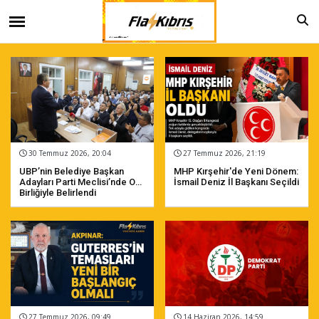
30 Temmuz 2026, 20:04
27 Temmuz 2026, 21:19
UBP’nin Belediye Başkan
MHP Kırşehir'de Yeni Dönem:
Adayları Parti Meclisi’nde Oy
İsmail Deniz İl Başkanı Seçildi
Birliğiyle Belirlendi
27 Temmuz 2026, 09:49
14 Haziran 2026, 14:59