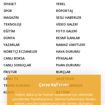
SİYASET
YEREL
SPOR
RÖPORTAJ
MAGAZİN
SESLİ HABERLER
TEKNOLOJİ
VİDEO GALERİ
EĞİTİM
FOTO GALERİ
DÜNYA
RESMİ İLANLAR
YAZARLAR
NAMAZ VAKİTLERİ
NÖBETÇİ ECZANELER
HAVA DURUMU
CANLI BORSA
PİYASALAR
CANLI SONUÇLAR
PUAN DURUMU
FİKSTÜR
BURÇLAR
CANLI TV
GAZETELER
Çerez Kullanımı
TRAFİK DURUMU
YEREL HABERLER
KÜNYE
İLETİŞİM
Sizlere daha iyi bir hizmet sunabilmek için sitemizde
çerezlerden faydalanıyoruz. Sitemizi kullanmaya devam
ederek çerezleri kullanmamıza izin vermiş olursunuz.