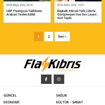
08 Mayıs 2026, 08:30
26 Nisan 2026, 14:07
UBP Piyangosu Talihlisine
Baykallı: Kıbrıslı Türk Liderle
Arabası Teslim Edildi
Görüşmeyen Von Der Leyen'e
Sert Tepki
1
2
İleri ›
GÜNCEL
SAĞLIK
EKONOMİ
KÜLTÜR - SANAT